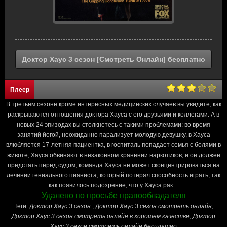
Доктор Хаус 3 сезон [Смотреть Онлайн] бесплатно
Плеер
В третьем сезоне кроме интересных медицинских случаев вы увидите, как
раскрываются отношения доктора Хауса с его друзьями и коллегами. А в
новых 24 эпизодах вы столкнетесь с такими проблемами: во время
занятий йогой, неожиданно парализует молодую девушку, в Хауса
влюбляется 17-летняя пациентка, в госпиталь попадает семья с болями в
животе, Хауса обвиняют в незаконном хранении наркотиков, и он должен
предстать перед судом, команда Хауса не может сконцентрироваться на
лечении гениального пианиста, который потерял способность играть, так
как появилось подозрение, что у Хауса рак…
Удалено по просьбе правообладателя
Теги:
Доктор Хаус 3 сезон
,
Доктор Хаус 3 сезон cмотреть онлайн
,
Доктор Хаус 3 сезон смотреть онлайн в хорошем качестве
,
Доктор
Хаус 3 сезон смотреть онлайн бесплатно