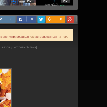
HD
HD
HD
м
зарегистрироваться
или
авторизоваться
на нем.
5 сезон [Смотреть Онлайн]