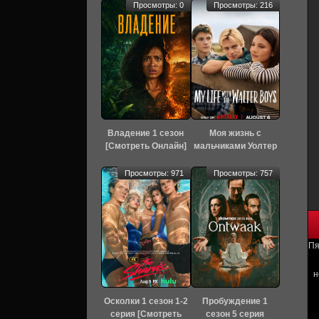
Просмотры: 0
Просмотры: 216
Владение 1 сезон
Моя жизнь с
[Смотреть Онлайн]
мальчиками Уолтер
3 сезон 1 серия
[Смотреть Онлайн]
Просмотры: 971
Просмотры: 757
Пя
н
Осколки 1 сезон 1-2
Пробуждение 1
серия [Смотреть
сезон 5 серия