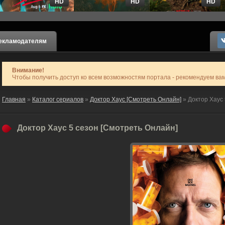
HD
HD
HD
екламодателям
Внимание!
Чтобы получить доступ ко всем возможностям портала - рекомендуем ва
Главная
»
Каталог сериалов
»
Доктор Хаус [Смотреть Онлайн]
» Доктор Хаус 
Доктор Хаус 5 сезон [Смотреть Онлайн]