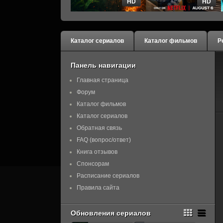
HD
HD
Каталог сериалов
Каталог фильмов
Р
Панель навигации
Главная страница
Форум
Каталог фильмов
Каталог сериалов
Обратная связь
FAQ (вопрос/ответ)
Книга отзывов
Спонсорам
Расписание сериалов
Правила сайта
Обновления сериалов