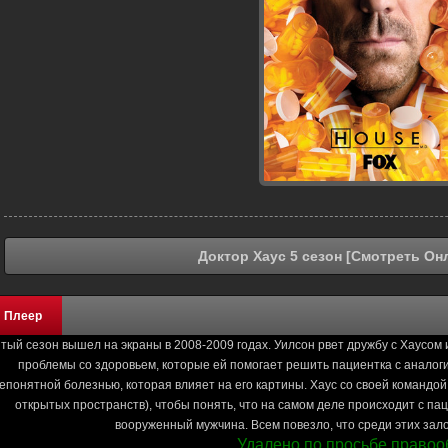
Доктор Хаус 5 сезон [Смотреть Он
Плеер
тый сезон вышел на экраны в 2008-2009 годах. Уилсон рвет дружбу с Хаусом 
проблемы со здоровьем, которые ей помогает решить пациентка с аналоги
епонятной болезнью, которая влияет на его картины. Хаус со своей командо
открытых пространств), чтобы понять, что на самом деле происходит с па
вооруженный мужчина. Всем повезло, что среди этих зало
Удалено по просьбе правоо