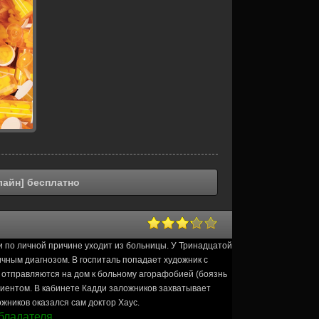
лайн] бесплатно
и по личной причине уходит из больницы. У Тринадцатой
чным диагнозом. В госпиталь попадает художник с
й отправляются на дом к больному агорафобией (боязнь
циентом. В кабинете Кадди заложников захватывает
жников оказался сам доктор Хаус.
бладателя