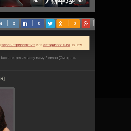
HD
HD
HD
м
зарегистрироваться
или
авторизоваться
на нем.
 Как я встретил вашу маму 2 сезон [Смотреть
н]