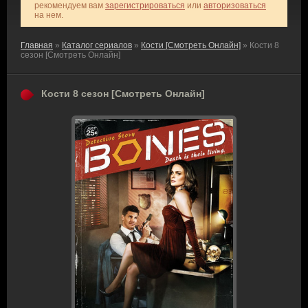
рекомендуем вам
зарегистрироваться
или
авторизоваться
на нем.
Главная
»
Каталог сериалов
»
Кости [Смотреть Онлайн]
» Кости 8
сезон [Смотреть Онлайн]
Кости 8 сезон [Смотреть Онлайн]