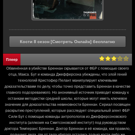
Кости 8 сезон [Смотреть Онлайн] бесплатно
Плеер
Обвинённая в убийстве Бреннан скрывается от ФБР с помощью своего
отца, Макса. Бут и команда Джефферсона убеждены, что злой гений
технологий Кристофер Пелант манипулирует ключевыми
доказательствами по делу, чтобы точно представить Бреннан в качестве
главного подозреваемого. Но анонимный источник приводит команду к
останкам методистки средней школы, которые могут иметь ключевое
значение для доказательства невиновности Бреннан. Сериал посвящен
раскрытию преступлений, которые расследует специальный агент ФБР
Сили Бут с помощью команды антропологов из Джефферсоновского
института (аллюзия на Смитсоновский институт) под руководством
доктора Темперанс Бреннан. Доктор Бреннан и её команда, как правило,
получают дела, где от тела убитого остались только кости либо же