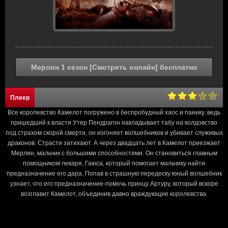
Мерлин 1 сезон [Смотреть онлайн] бесплатно
Плеер
Все королевство Камелот погружено в беспробудный хаос и панику, ведь
пришедший к власти Утер Пендрагон накладывает табу на колдовство
под страхом скорой смерти, он изгоняет волшебников и убивает служивых
драконов. Страсти затихают. А через двадцать лет в Камелот приезжает
Мерлин, мальчик с большими способностями. Он становиться главным
помощником лекаря, Гаюса, который помогает мальчику найти
предназначение его дара. Попав в страшную передеску юный волшебник
узнает, что его предназначение-помочь принцу Артуру, который вскоре
возглавит Камелот, объединив давно враждующие королевства.