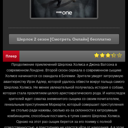
Шерлок 2 сезон [Смотреть Онлайн] бесплатно
Плеер
Продолжение приключений Шерлока Холмса и Джона Ватсона в
современном Лондоне. Второй сезон сериала о современном сыщике
Холмсе начинается со скандала в Богемии. Зрители увидят хитроумную
авантюристку Ирэн Адлер, которой удалось обвести вокруг пальца самого
Шерлока Холмса. Не менее увлекательной получилась история о собаке,
которая стала проклятием целого аристократического рода. И напоследок
зрителей ждет схватка знеменитого сыщика со своим почитателем,
гениальным преступником Мориарти, который совершает преступления
не столько ради наживы, сколько из-за склонности к хитроумным
комбинациям, способным поставить в тупик самого Шерлока Холмса.
Однако на этот раз сыщик берется за его поимку с полной
ответственностью, и преступнику не удастся уйти от наказания. А в этом