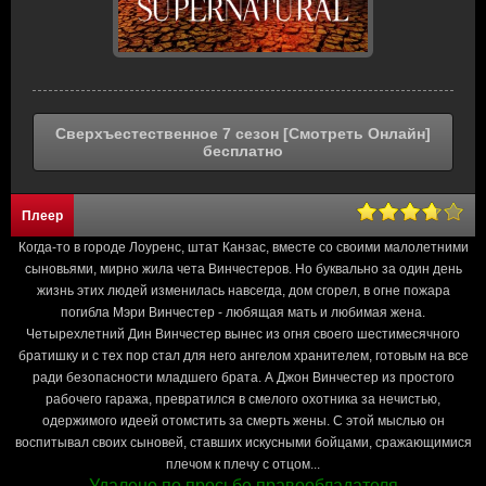
Сверхъестественное 7 сезон [Смотреть Онлайн]
бесплатно
Плеер
Когда-то в городе Лоуренс, штат Канзас, вместе со своими малолетними
сыновьями, мирно жила чета Винчестеров. Но буквально за один день
жизнь этих людей изменилась навсегда, дом сгорел, в огне пожара
погибла Мэри Винчестер - любящая мать и любимая жена.
Четырехлетний Дин Винчестер вынес из огня своего шестимесячного
братишку и с тех пор стал для него ангелом хранителем, готовым на все
ради безопасности младшего брата. А Джон Винчестер из простого
рабочего гаража, превратился в смелого охотника за нечистью,
одержимого идеей отомстить за смерть жены. С этой мыслью он
воспитывал своих сыновей, ставших искусными бойцами, сражающимися
плечом к плечу с отцом...
Удалено по просьбе правообладателя