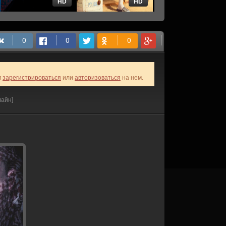
HD
HD
HD
м
зарегистрироваться
или
авторизоваться
на нем.
лайн]