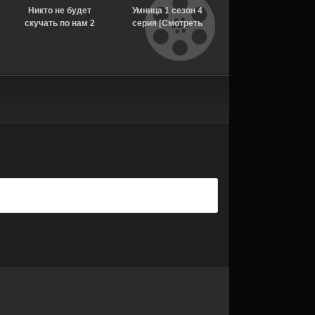
Никто не будет
Умница 1 сезон 4
Рассекреченные
скучать по нам 2
серия [Смотреть
тайны с Дэвидом
сезон [Смотреть
Онлайн]
Духовны 2 сезон 1
Онлайн]
серия [Смотреть
Онлайн]