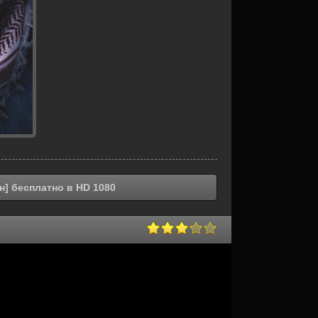
н] бесплатно в HD 1080