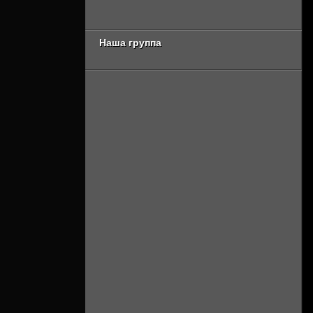
серия [Смотреть
сезон [Смотреть
Онлайн]
Онлайн]
Наша группа