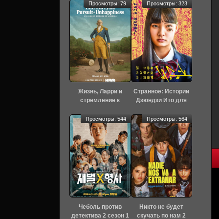
Просмотры: 79
Просмотры: 323
Жизнь, Ларри и
Странное: Истории
стремление к
Дзюндзи Ито для
несчастью: Почти
бессонных ночей 1
история Америки 1
сезон 6 серия
Просмотры: 544
Просмотры: 564
сезон 7 серия
[Смотреть Онлайн]
[Смотреть Онлайн]
Чеболь против
Никто не будет
детектива 2 сезон 1
скучать по нам 2