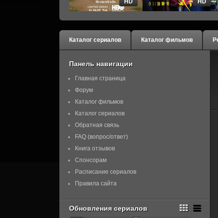
HD
HD
Каталог сериалов
Каталог фильмов
Р
Панель навигации
Главная страница
Форум
Каталог фильмов
Каталог сериалов
Обратная связь
FAQ (вопрос/ответ)
Книга отзывов
Спонсорам
Расписание сериалов
Правила сайта
Обновления сериалов