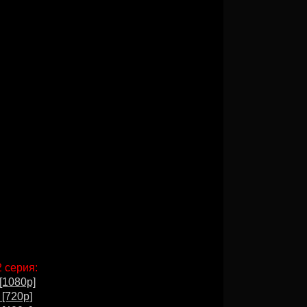
2 серия:
[1080p]
 [720p]