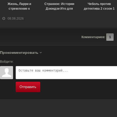
Жизнь, Ларри и
Странное: Истории
Чеболь против
стремление к
Дзюндзи Ито для
детектива 2 сезон 1
несчастью: Почти
бессонных ночей 1
серия [Смотреть
история Америки 1
сезон 6 серия
Онлайн]
08.08.2026
сезон 7 серия
[Смотреть Онлайн]
[Смотреть Онлайн]
Комментариев:
1
Прокомментировать
Войдите:
Отправить