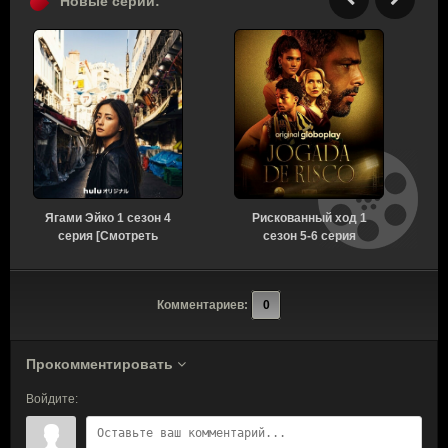
Новые серии:
Ягами Эйко 1 сезон 4
Рискованный ход 1
серия [Смотреть
сезон 5-6 серия
Онлайн]
[Смотреть Онлайн]
Комментариев:
0
Прокомментировать
Войдите: