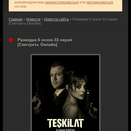
рекомендуем вам
зарегистрироваться
или
авторизоваться
на нем.
Главная
»
Новости
»
Новости сайта
» Paзвeдкa 6 сезон 33 серия
[Смотреть Онлайн]
Paзвeдкa 6 сезон 33 серия
[Смотреть Онлайн]