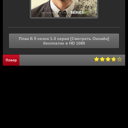
План Б 5 сезон 1-3 серия [Смотреть Онлайн]
бесплатно в HD 1080
Плеер