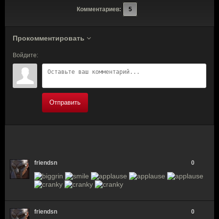
Комментариев:
5
Прокомментировать
Войдите:
Отправить
friendsn
0
friendsn
0