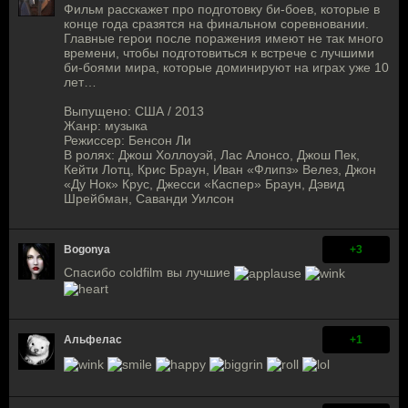
Фильм расскажет про подготовку би-боев, которые в
конце года сразятся на финальном соревновании.
Главные герои после поражения имеют не так много
времени, чтобы подготовиться к встрече с лучшими
би-боями мира, которые доминируют на играх уже 10
лет…
Выпущено: США / 2013
Жанр: музыка
Режиссер: Бенсон Ли
В ролях: Джош Холлоуэй, Лас Алонсо, Джош Пек,
Кейти Лотц, Крис Браун, Иван «Флипз» Велез, Джон
«Ду Нок» Крус, Джесси «Каспер» Браун, Дэвид
Шрейбман, Саванди Уилсон
Bogonya
+3
Спасибо coldfilm вы лучшие
Альфелас
+1