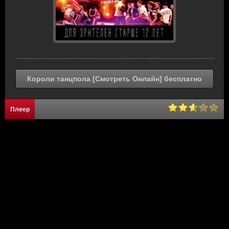
Короли танцпола [Смотреть Онлайн] бесплатно
Плеер