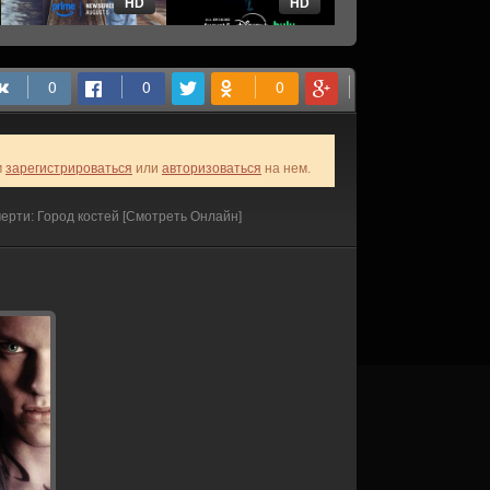
HD
HD
HD
м
зарегистрироваться
или
авторизоваться
на нем.
ерти: Город костей [Смотреть Онлайн]