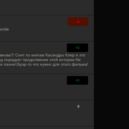
-1
+2
вновь!!! Снят по книгам Касандры Клер и это
од порадует продолжение этой истории.Ни
е пахнет.Буэр-то что нужно для этого фильма!
+1
0