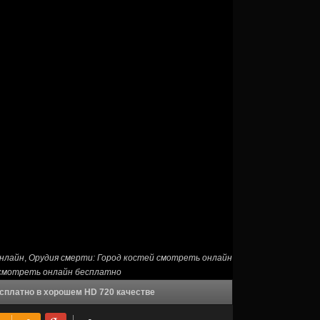
онлайн
,
Орудия смерти: Город костей смотреть онлайн
 смотреть онлайн бесплатно
есплатно в хорошем HD 720 качестве