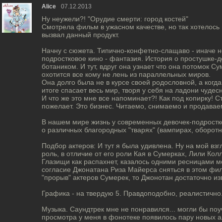
Alice
07.12.2013
Ну неужели?! "Орудие смерти: город костей"
Смотрела фильм в ужасном качестве, но так хотелось 
вызвал данный продукт.
Начну с сюжета. Типично-конфетно-слащаво - иначе не
подростковое кино - фантазия. История о простушке-д
ботаником. И тут, вдруг она узнает что она потомок С
охотится все кому не лень из параллельных миров.
Она долго была не в курсе своей родословной, а когда 
итоге спасает весь мир, творя у себя на ладони чудес
И что же это мне все напоминает?! Как под копирку! С
пожелает. Это бизнес. Читаемо, снимаемо и продавае
В нашем мире жизнь у современных девочек-подростко
о различных благородных "тварях" (вампирах, оборотня
Подбор актеров: И тут я была удивлена. Ну на мой взг
роль, в отличие от его роли Кая в Сумерках, Лили Кол
Глазищи как распахнет, казалось одними ресницами м
согласие Джонатана Риза Майерса сняться в этом фи
"прорыв" актеров Сумерек, то Джонотан достаточно изв
Графика - на твердую 5. Правдоподобно, реалистично
Музыка. Саундтрек мне не понравился... могли бы поу
просмотра у меня в фонотеке появилось пару новых а