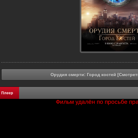
Орудия смерти: Город костей [Смотрет
Плеер
Фильм удалён по просьбе пр