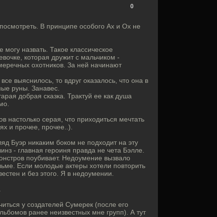
0
посмотреть. В принципе особого Ах и Ох не
 могу назвать. Такое классическое
евочке, которая дружит с мальчиком -
умеречных охотников. За ней начинают
все выяснилось, то вдруг оказалось, что она в
ные руны. Занавес.
тарая добрая сказка. Трактуй ее как душа
мо.
в настолько серая, что приходиться мечтать
х и прочее, прочее..).
ляд Буэр никаким боком не подходит на эту
линз - главная героиня правда не чета Бэлле.
онстров поубивает. Недоумение вызвало
льме. Если молодые актеры хотели повторить
естен и без этого. Я в недоумении.
.
читься у создателей Сумерек (после его
льбомов ранее неизвестных мне групп). А тут