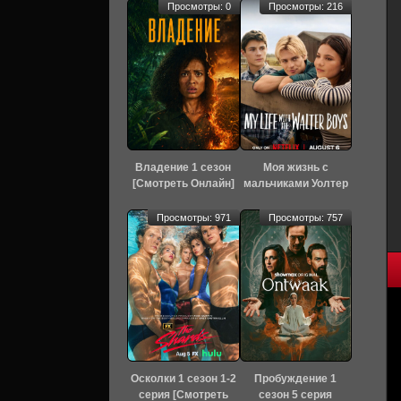
Просмотры: 0
Просмотры: 216
Владение 1 сезон
Моя жизнь с
[Смотреть Онлайн]
мальчиками Уолтер
3 сезон 1 серия
[Смотреть Онлайн]
Просмотры: 971
Просмотры: 757
Осколки 1 сезон 1-2
Пробуждение 1
серия [Смотреть
сезон 5 серия