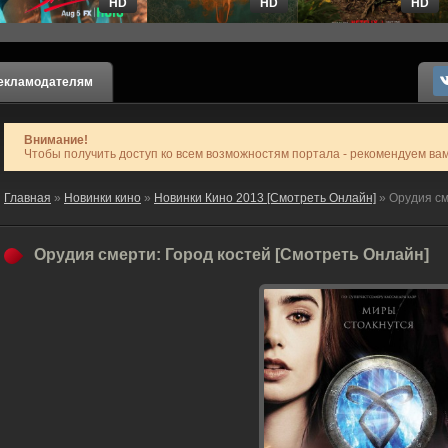
HD
HD
HD
екламодателям
Внимание!
Чтобы получить доступ ко всем возможностям портала - рекомендуем ва
Главная
»
Новинки кино
»
Новинки Кино 2013 [Смотреть Онлайн]
» Орудия см
Орудия смерти: Город костей [Смотреть Онлайн]