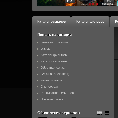
HD
HD
Каталог сериалов
Каталог фильмов
Р
Панель навигации
Главная страница
Форум
Каталог фильмов
Каталог сериалов
Обратная связь
FAQ (вопрос/ответ)
Книга отзывов
Спонсорам
Расписание сериалов
Правила сайта
Обновления сериалов