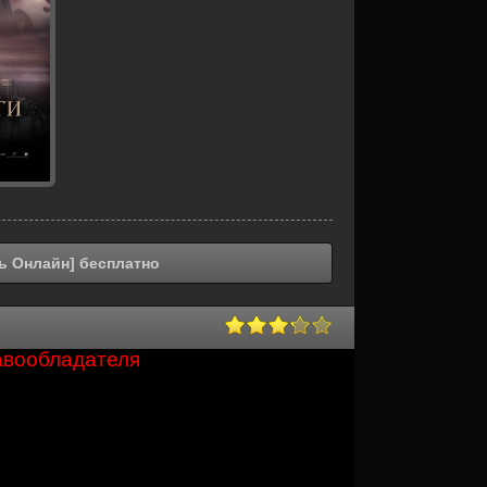
ь Онлайн] бесплатно
авообладателя