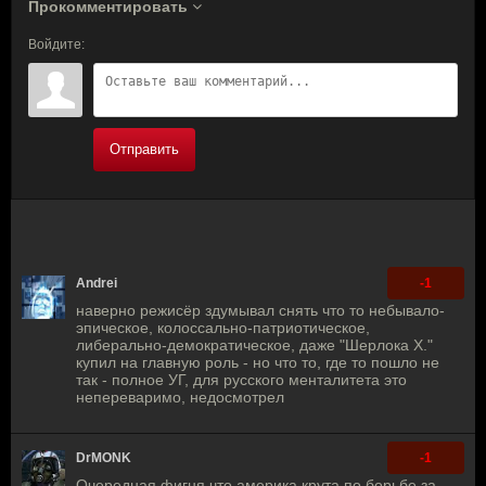
Прокомментировать
Войдите:
Отправить
Andrei
-1
наверно режисёр здумывал снять что то небывало-
эпическое, колоссально-патриотическое,
либерально-демократическое, даже "Шерлока Х."
купил на главную роль - но что то, где то пошло не
так - полное УГ, для русского менталитета это
непереваримо, недосмотрел
DrMONK
-1
Очередная фигня что америка крута по борьбе за