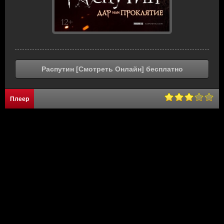
Распутин [Смотреть Онлайн] бесплатно
Плеер