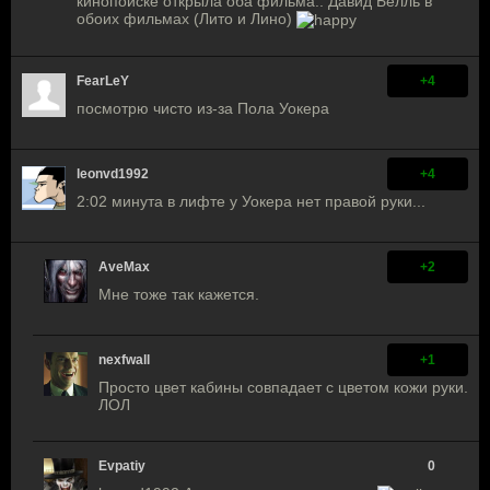
кинопоиске открыла оба фильма.. Давид Белль в
обоих фильмах (Лито и Лино)
FearLeY
+4
посмотрю чисто из-за Пола Уокера
leonvd1992
+4
2:02 минута в лифте у Уокера нет правой руки...
AveMax
+2
Мне тоже так кажется.
nexfwall
+1
Просто цвет кабины совпадает с цветом кожи руки.
ЛОЛ
Evpatiy
0