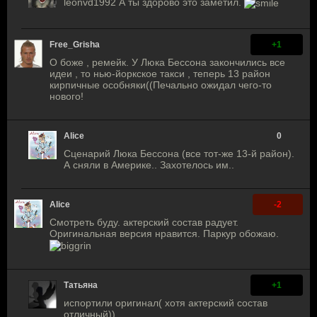
leonvd1992 А ты здорово это заметил.
Free_Grisha
+1
О боже , ремейк. У Люка Бессона закончились все
идеи , то нью-йоркское такси , теперь 13 район
кирпичные особняки((Печально ожидал чего-то
нового!
Alice
0
Сценарий Люка Бессона (все тот-же 13-й район).
А сняли в Америке.. Захотелось им..
Alice
-2
Смотреть буду. актерский состав радует.
Оригинальная версия нравится. Паркур обожаю.
Татьяна
+1
испортили оригинал( хотя актерский состав
отличный))