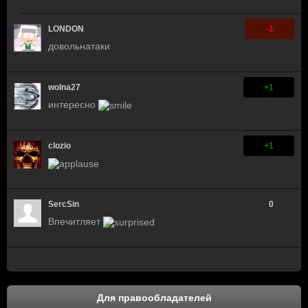
LONDON
-1
довольнатаки
wolna27
+1
интересно
clozio
+1
SercSin
0
Впечитляет
Для правообладателей