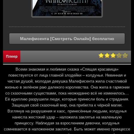
Малефисента [Смотреть Онлайн] бесплатно
Плеер
Всеми знакомая и любимая сказка «Спящая красавица»
повествуется от лица главной злодейки – колдуньи. Невинная и
чистая душой, молодая девушка Малефисента жила счастливой
жизнью в зелёном раю далекого королевства. Она жила в гармонии
со сказочными существами, пока неожиданно всё не изменилось…
Её идиллию разрушили люди, которые принесли боль и страдания.
Защищая свой сказочный мир, она прибегла к чёрной магии.
Взглянув на разрушения и хаос, принесённые людьми, колдунья
нанесла жестокий удар – наложила заклятье на маленькую
принцессу. Наблюдая за взрослением девочки, колдунья
сомневается в наложенном заклятье. Быть может именно принцессе