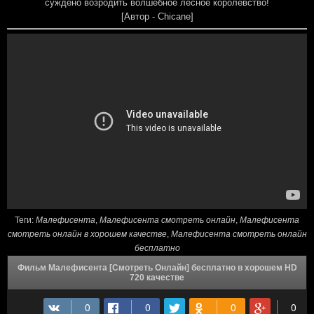
суждено возродить волшебное лесное королевство!
[Автор - Chicane]
Теги:
Малефисента
,
Малефисента смотреть онлайн
,
Малефисента
смотреть онлайн в хорошем качестве
,
Малефисента смотреть онлайн
бесплатно
Фильм Малефисента [Смотреть Онлайн] бесплатно в хорошем HD
720 качестве