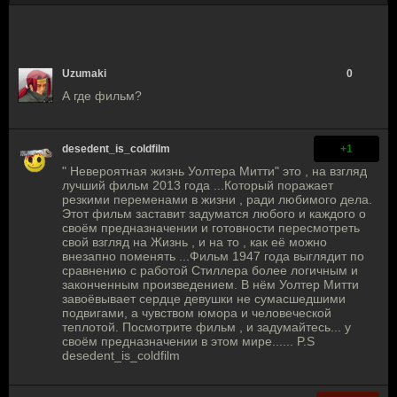
Uzumaki
0
А где фильм?
desedent_is_coldfilm
+1
" Невероятная жизнь Уолтера Митти" это , на взгляд
лучший фильм 2013 года ...Который поражает
резкими переменами в жизни , ради любимого дела.
Этот фильм заставит задуматся любого и каждого о
своём предназначении и готовности пересмотреть
свой взгляд на Жизнь , и на то , как её можно
внезапно поменять ...Фильм 1947 года выглядит по
сравнению с работой Стиллера более логичным и
законченным произведением. В нём Уолтер Митти
завоёвывает сердце девушки не сумасшедшими
подвигами, а чувством юмора и человеческой
теплотой. Посмотрите фильм , и задумайтесь... у
своём предназначении в этом мире...... P.S
desedent_is_coldfilm