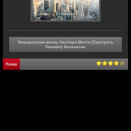
Невероятная жизнь Уолтера Митти [Смотреть
Онлайн] бесплатно
Плеер