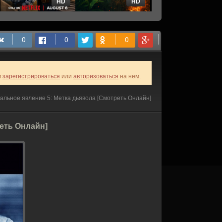
HD
HD
HD
м
зарегистрироваться
или
авторизоваться
на нем.
льное явление 5: Метка дьявола [Смотреть Онлайн]
еть Онлайн]