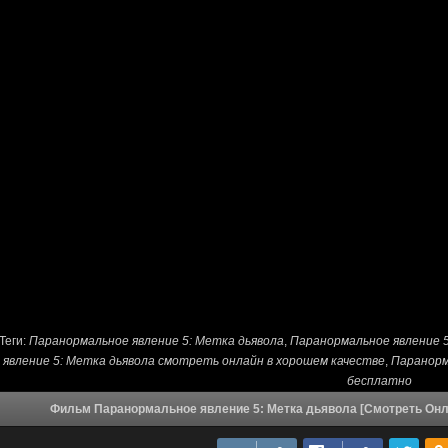
Теги:
Паранормальное явление 5: Метка дьявола
,
Паранормальное явление 
явление 5: Метка дьявола смотреть онлайн в хорошем качестве
,
Паранорм
бесплатно
Фильм Паранормальное явление 5: Метка дьявола [Смотреть Онл