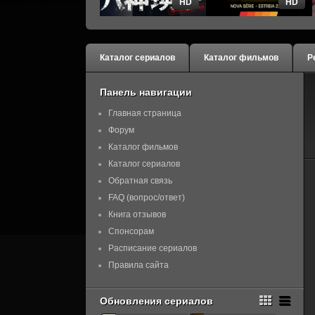
HD
HD
Каталог сериалов
Каталог фильмов
Р
Панель навигации
Главная страница
Форум
Каталог фильмов
Каталог сериалов
Обратная связь
FAQ (вопрос/ответ)
Книга отзывов
Спонсорам
Расписание сериалов
Правила сайта
Обновления сериалов