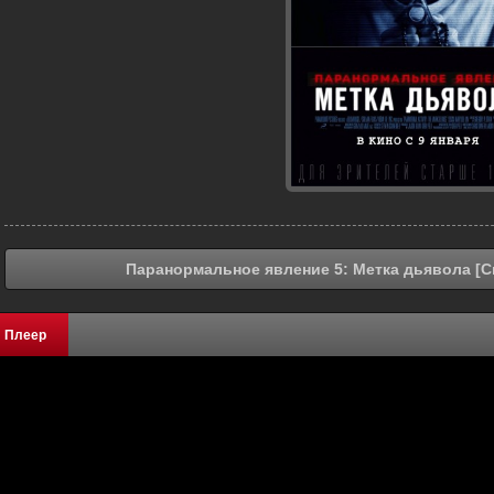
Паранормальное явление 5: Метка дьявола [С
Плеер