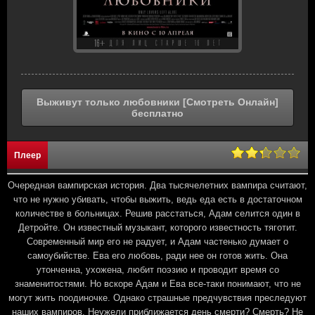
Выживут только любовники [Смотреть Онлайн]
бесплатно
Плеер
Очередная вампирская история. Два тысячелетних вампира считают,
что не нужно убивать, чтобы выжить, ведь еда есть в достаточном
количестве в больницах. Решив расстаться, Адам селится один в
Детройте. Он известный музыкант, которого известность тяготит.
Современный мир его не радует, и Адам частенько думает о
самоубийстве. Ева его любовь, ради нее он готов жить. Она
утонченна, ухожена, любит поэзию и проводит время со
знаменитостями. Но вскоре Адам и Ева все-таки понимают, что не
могут жить поодиночке. Однако страшные предчувствия преследуют
наших вампиров. Неужели приближается день смерти? Смерть? Не