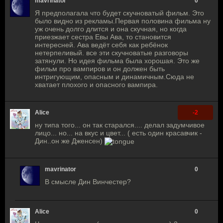
mavrinator
0
Я предполагала что будет скучноватый фильм. Это
было видно из рекламы.Первая половина фильма ну
уж очень долго длится и она скучная, но когда
приезжает сестра Евы Ава, то становится
интересней. Ава ведёт себя как ребёнок
нетерпеливый. все эти скучноватые разговоры
затянули. Но идея фильма была хорошая. Это же
фильм про вампиров и он должен быть
интригующим, опасным и динамичным.Сюда не
хватает плохого и опасного вампира.
Alice
-2
ну типа того... он так старался.... делал задумчивое
лицо... но... на вкус и цвет... ( есть один красавчик -
Дин..он же Дженсен)
mavrinator
0
В смысле Дин Винчестер?
Alice
0