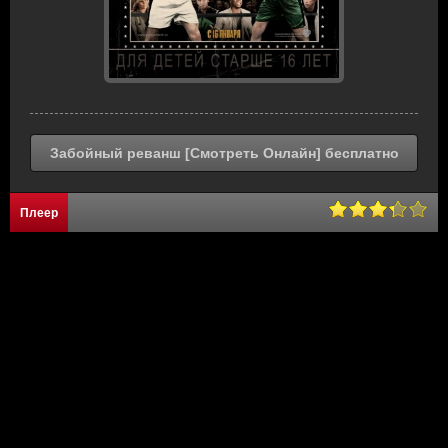
Забойный реванш [Смотреть Онлайн] бесплатно
Плеер