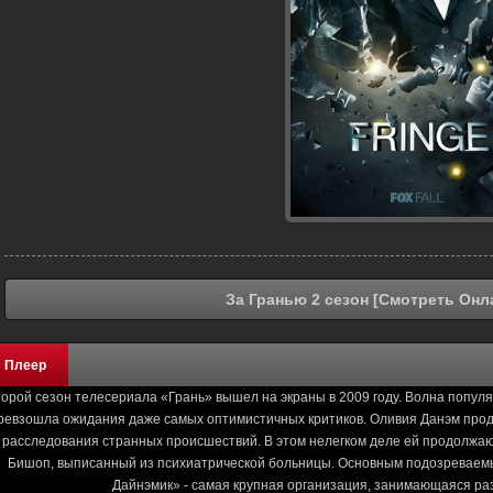
За Гранью 2 сезон [Смотреть Онл
Плеер
орой сезон телесериала «Грань» вышел на экраны в 2009 году. Волна попул
ревзошла ожидания даже самых оптимистичных критиков. Оливия Данэм прод
расследования странных происшествий. В этом нелегком деле ей продолжают
Бишоп, выписанный из психиатрической больницы. Основным подозреваемы
Дайнэмик» - самая крупная организация, занимающаяся ра