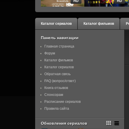
HD
HD
Каталог сериалов
Каталог фильмов
Р
Панель навигации
Главная страница
Форум
Каталог фильмов
Каталог сериалов
Обратная связь
FAQ (вопрос/ответ)
Книга отзывов
Спонсорам
Расписание сериалов
Правила сайта
Обновления сериалов