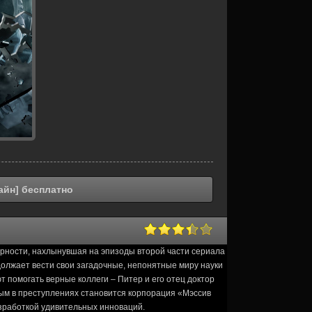
айн] бесплатно
ярности, нахлынувшая на эпизоды второй части сериала
олжает вести свои загадочные, непонятные миру науки
 помогать верные коллеги – Питер и его отец доктор
м в преступлениях становится корпорация «Мэссив
зработкой удивительных инноваций.