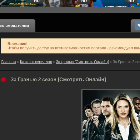
HD
HD
HD
екламодателям
Внимание!
Чтобы получить доступ ко всем возможностям портала - рекомендуем ва
Главная
»
Каталог сериалов
»
За гранью [Смотреть Онлайн]
» За Гранью 2 се
За Гранью 2 сезон [Смотреть Онлайн]