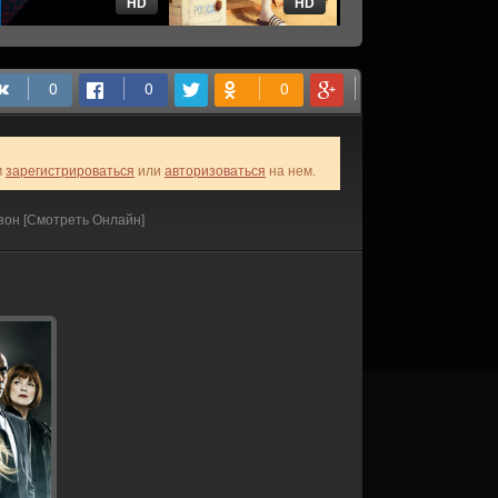
HD
HD
HD
м
зарегистрироваться
или
авторизоваться
на нем.
зон [Смотреть Онлайн]