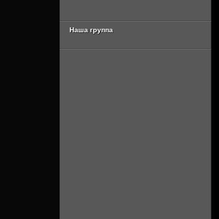
серия [Смотреть
сезон [Смотреть
Онлайн]
Онлайн]
Наша группа