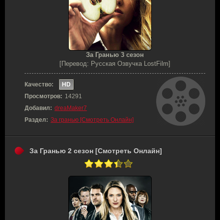
За Гранью 3 сезон
[Перевод: Русская Озвучка LostFilm]
Качество:
HD
Просмотров:
14291
Добавил:
dreaMaker7
Раздел:
За гранью [Смотреть Онлайн]
За Гранью 2 сезон [Смотреть Онлайн]