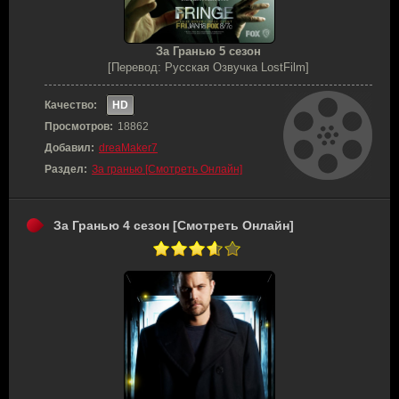
За Гранью 5 сезон
[Перевод: Русская Озвучка LostFilm]
Качество:
HD
Просмотров:
18862
Добавил:
dreaMaker7
Раздел:
За гранью [Смотреть Онлайн]
За Гранью 4 сезон [Смотреть Онлайн]