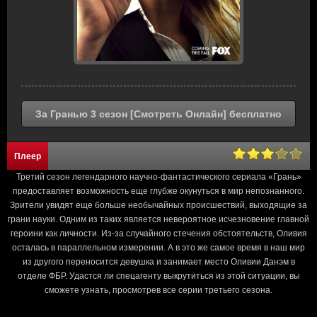
За Гранью 3 сезон [Смотреть Онлайн] бесплатно
Плеер
Третий сезон легендарного научно-фантастического сериала «Грань»
предоставляет возможность еще глубже окунуться в мир непознанного.
Зрители увидят еще больше необычайных происшествий, выходящие за
грани науки. Одним из таких является невероятное исчезновение главной
героини как личности. Из-за случайного стечения обстоятельств, Оливия
осталась в параллельном измерении. А в это же самое время в наш мир
из другого переносится девушка и занимает место Оливии Данэм в
отделе ФБР. Удастся ли спецагенту выкрутиться из этой ситуации, вы
сможете узнать, просмотрев все серии третьего сезона.