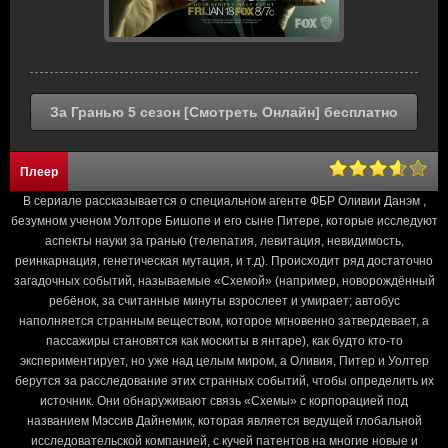
За Гранью 5 сезон [Смотреть Онлайн] бесплатно
Плеер
В сериале рассказывается о специальном агенте ФБР Оливии Данэм ,
безумном ученом Уолторе Бишопе и его сыне Питере, которые исследуют
аспекты науки за гранью (телепатия, левитация, невидимость,
реинкарнация, генетическая мутация, и т.д). Происходит ряд достаточно
загадочных событий, называемые «Схемой» (например, новорождённый
ребёнок, за считанные минуты взрослеет и умирает; автобус
наполняется странным веществом, которое мгновенно затвердевает, а
пассажиры становятся как москиты в янтаре), как будто кто-то
экспериментирует, но уже над целым миром, а Оливия, Питер и Уолтер
берутся за расследование этих странных событий, чтобы определить их
источник. Они обнаруживают связь «Схемы» с корпорацией под
названием Мэссив Дайнемик, которая является ведущей глобальной
исследовательской компанией, с кучей патентов на многие новые и