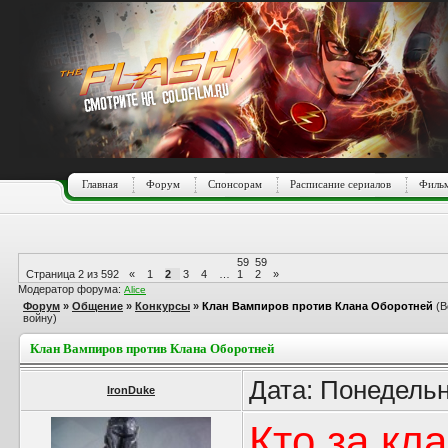
Главная
Форум
Спонсорам
Расписание сериалов
Фильм
59
59
Страница
2
из
592
«
1
2
3
4
…
1
2
»
Модератор форума:
Alice
Форум
»
Общение
»
Конкурсы
»
Клан Вампиров против Клана Оборотней
(В
войну)
Клан Вампиров против Клана Оборотней
Дата: Понедельн
IronDuke
Кто за кл