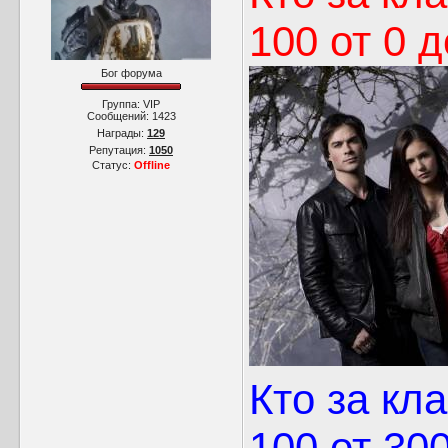
100 от 0 д
Бог форума
Группа: VIP
Сообщений:
1423
Награды:
129
Репутация:
1050
Статус:
Offline
Кто за кл
100 от 30