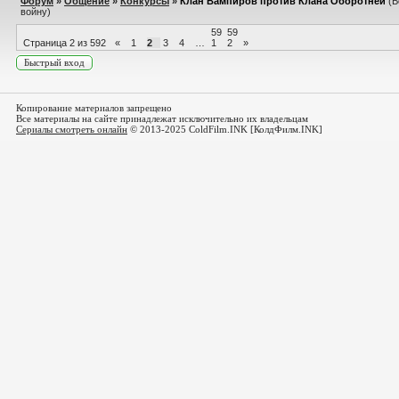
Форум
»
Общение
»
Конкурсы
»
Клан Вампиров против Клана Оборотней
(В
войну)
59
59
Страница
2
из
592
«
1
2
3
4
…
1
2
»
Копирование материалов запрещено
Все материалы на сайте принадлежат исключительно их владельцам
Сериалы смотреть онлайн
© 2013-2025 ColdFilm.INK [КолдФилм.INK]