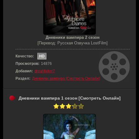
Дневники вампира 2 сезон
[Перевод: Русская Озвучка LostFilm]
Качество:
HD
Просмотров:
14876
Добавил:
dreaMaker7
Раздел:
Дневники вампира [Смотреть Онлайн]
Дневники вампира 1 сезон [Смотреть Онлайн]