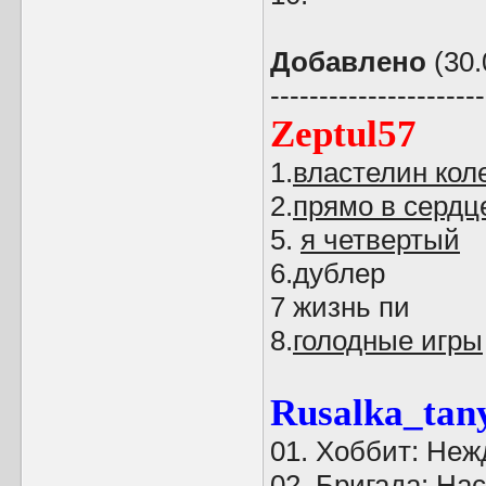
Добавлено
(30.
----------------------
Zeptul57
1.
властелин кол
2.
прямо в сердце
5.
я четвертый
6.дублер
7 жизнь пи
8.
голодные игры
Rusalka_tan
01. Хоббит: Не
02. Бригада: На