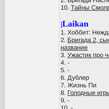
2. Бригада Насл
10.
Тайны Смол
Laikan
]
1. Хоббит: Неж
2.
Бригада 2, сы
название
3.
Ужастик про ч
4. -
5. -
6. Дублер
7. Жизнь Пи
8.
Голодные игр
9. -
10. -