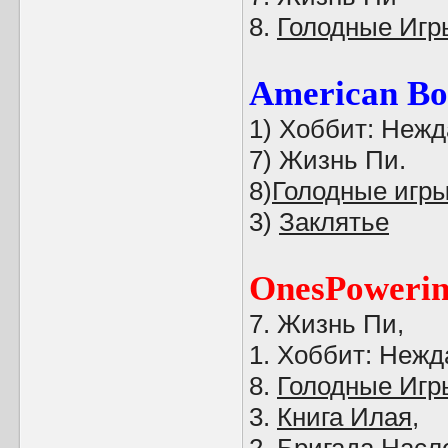
8.
Голодные Игр
American Bo
1) Хоббит: Нежд
7) Жизнь Пи.
8)
Голодные игр
3)
Заклятье
OnesPoweri
7. Жизнь Пи,
1. Хоббит: Нежд
8.
Голодные Игр
3.
Книга Илая
,