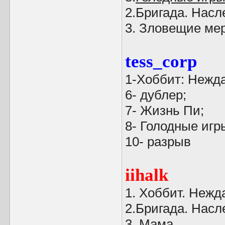
2.Бригада. Насл
3. Зловещие мер
tess_corp
1-Хоббит: Нежд
6- дублер;
7- Жизнь Пи;
8- Голодные игр
10- разрыв
iihalk
1. Хоббит. Нежд
2.Бригада. Насл
3.
Мама