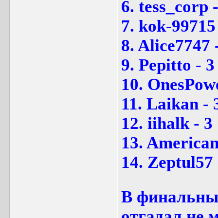
6. tess_corp -
7. kok-99715 
8. Alice7747 
9. Pepitto - 3
10. OnesPowe
11. Laikan - 
12. iihalk - 3
13. American
14. Zeptul57 
В финальный
отгадал не 