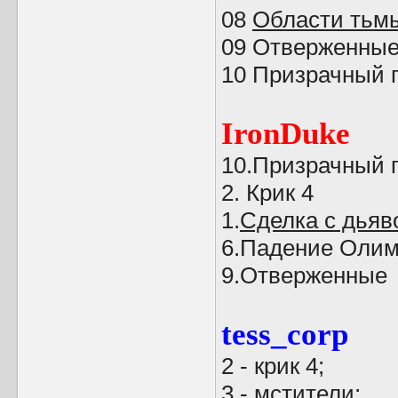
08
Области тьм
09 Отверженны
10 Призрачный 
IronDuke
10.Призрачный 
2. Крик 4
1.
Сделка с дьяв
6.Падение Оли
9.Отверженные
tess_corp
2 - крик 4;
3 - мстители;