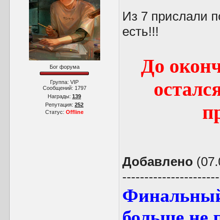
Из 7 прислали п
есть!!!
До окон
Бог форума
остался
Группа: VIP
Сообщений:
1797
Награды:
139
п
Репутация:
252
Статус:
Offline
Добавлено
(07.
----------------------
Финальный 
больше не 