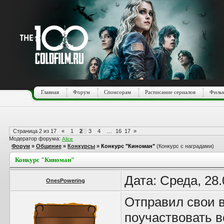
Главная
Форум
Спонсорам
Расписание сериалов
Фильм
Страница
2
из
17
«
1
2
3
4
…
16
17
»
Модератор форума:
Alice
Форум
»
Общение
»
Конкурсы
»
Конкурс "Киноман"
(Конкурс с наградами)
Конкурс "Киноман"
Дата: Среда, 28
OnesPowering
Отправил свои в
поучаствовать в