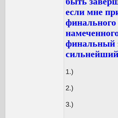
быть заверш
если мне пр
финального 
намеченного
финальный э
сильнейший
1.)
2.)
3.)