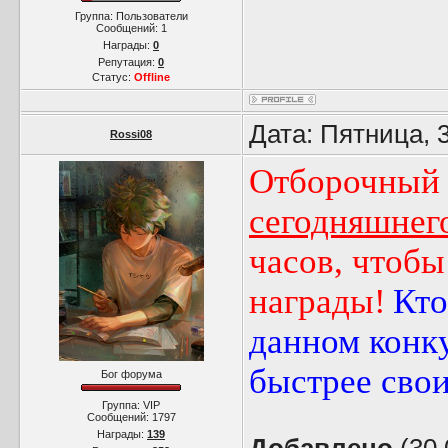
Группа: Пользователи
Сообщений:
1
Награды:
0
Репутация:
0
Статус:
Offline
Дата: Пятница, 
Rossi08
Отборочный 
сегодняшнего
часов, чтобы
награды!
Кто
данном конк
быстрее свои
Бог форума
Группа: VIP
Сообщений:
1797
Награды:
139