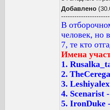
Добавлено
(30.
----------------------
В отборочном
человек, но 
7, те кто отг
Имена учас
1. Rusalka_t
2. TheCerega
3. Leshiyalex
4. Scenarist -
5. IronDuke -