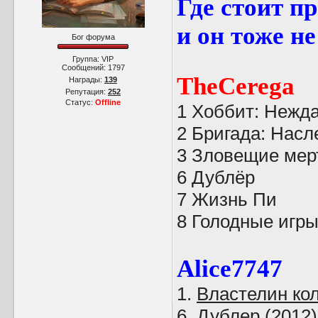
Где стоит пр
и он тоже н
Бог форума
Группа: VIP
Сообщений:
1797
TheCerega
Награды:
139
Репутация:
252
Статус:
Offline
1 Хоббит: Нежд
2 Бригада: Насл
3 Зловещие мер
6 Дублёр
7 Жизнь Пи
8 Голодные игры
Alice7747
1.
Властелин ко
6. Дублер (2012)