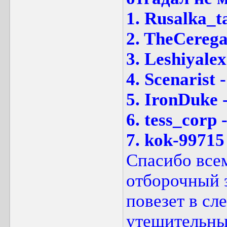
1. Rusalka_t
2. TheCerega
3. Leshiyalex
4. Scenarist -
5. IronDuke -
6. tess_corp -
7. kok-99715 
Спасибо всем
отборочный э
повезет в сл
утешительный